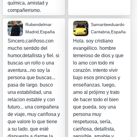
química, amistad y
compañerismo.
Rubendelmar
Samariteeduardo
Madrid,España
Cantabria,España
Sincero,cariñoso,con
Hola. soy cristiano
mucho sentido del
evangélico. hombre
humor,detallista y fiel. si
temeroso de dios y que
buscas un rollo o una
lo amo con todo mi
aventura...no soy la
corazón. intento vivir
persona que buscas...
bajo esos principios y
pasa de largo. busco
enseñanzas. luego,
una estabilidad, una
amo al prójimo y trato
relacion estable y con
de hacer todo el bien
futuro... una compañera
que pueda. soy una
de viaje, muy cariñosa y
persona muy
que valore lo que tiene
respetuosa, sería,
a su lado. que esté
cariñosa, detallista,
dispuesta a darme la
sensible, amable y